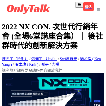
登入
2022 NX CON. 次世代行銷年
會 (全場6堂講座合集）｜ 後社
群時代的創新解決方案
陳勁宇（捲毛）
/
張適宇 （Javi）
/
Swi陳慕天
/
楊孟倫 ( Ken
Yang )
/
張聿瑋 ( Fash )
/
傑哥
/
志祺
講座簡介
課程要點
講座內容
關於我們