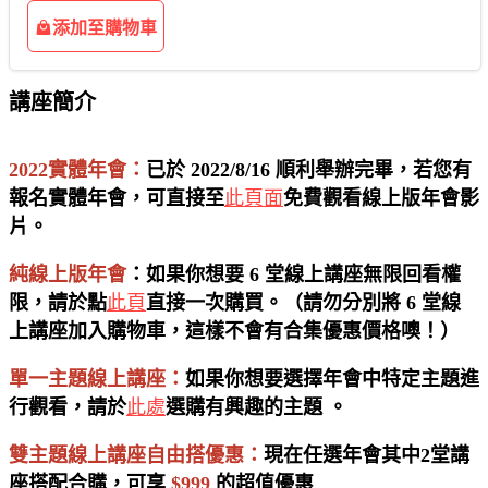
添加至購物車
講座簡介
2022實體年會
：
已於 2022/8/16 順利舉辦完畢，若您有
報名實體年會，可直接至
此頁面
免費觀看線上版年會影
片。
純線上版年會
：如果你想要 6 堂線上講座無限回看權
限，請於點
此頁
直接一次購買。（請勿分別將 6 堂線
上講座加入購物車，這樣不會有合集優惠價格噢！）
單一主題線上講座
：
如果你想要選擇年會中特定主題進
行觀看，請於
此處
選購有興趣的主題 。
雙主題線上講座自由搭優惠
：
現在任選年會其中2堂講
座搭配合購，可享
$999
的超值優惠