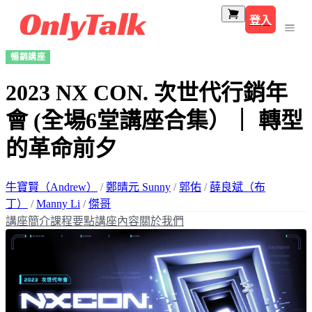
登入
暢銷講座
2023 NX CON. 次世代行銷年
會 (全場6堂講座合集）｜ 轉型
的革命前夕
牛寶賢（Andrew）
/
鄭晴元 Sunny
/
郭佑
/
薛良斌（布
丁）
/
Manny Li
/
傑哥
講座簡介
課程要點
講座內容
關於我們