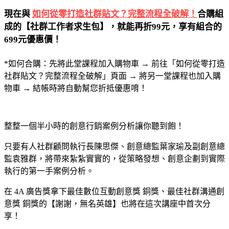
現在與
如何從零打造社群貼文？完整流程全破解！
合購組
成的【社群工作者求生包】，就能再折99元，享有組合的
699元優惠價！
*如何合購：先將此堂課程加入購物車 → 前往「如何從零打造
社群貼文？完整流程全破解」頁面 → 將另一堂課程也加入購
物車 → 結帳時將自動幫您折抵優惠唷！
整整一個半小時的創意行銷案例分析讓你聽到飽！
只要有人社群顧問執行長陳思傑、創意總監葉家瑜及副創意總
監袁雅群，將帶來紮紮實實的，從策略發想、創意企劃到實際
執行的第一手案例分析。
在 4A 廣告獎拿下最佳數位互動創意獎 銅獎、最佳社群溝通創
意獎 銅獎的【謝謝，無名英雄】也將在這次講座中首次分
享！