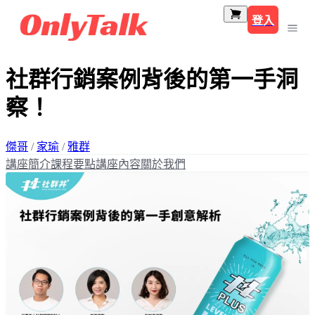
登入
社群行銷案例背後的第一手洞
察！
傑哥
/
家瑜
/
雅群
講座簡介
課程要點
講座內容
關於我們