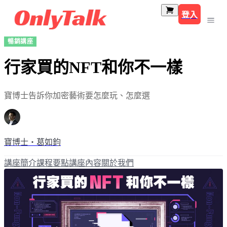
登入
暢銷講座
行家買的NFT和你不一樣
寶博士告訴你加密藝術要怎麼玩、怎麼選
寶博士・葛如鈞
講座簡介
課程要點
講座內容
關於我們